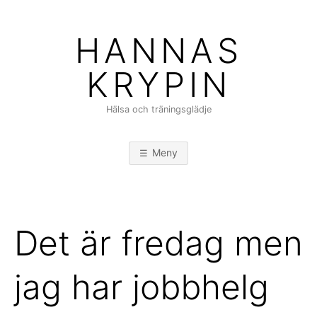
Hoppa
till
HANNAS
innehåll
KRYPIN
Hälsa och träningsglädje
Meny
Det är fredag men
jag har jobbhelg