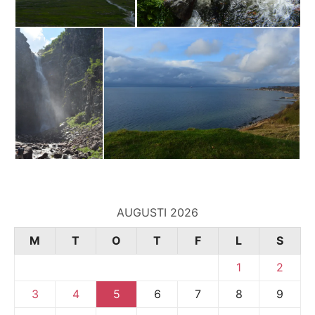
AUGUSTI 2026
M
T
O
T
F
L
S
1
2
3
4
5
6
7
8
9