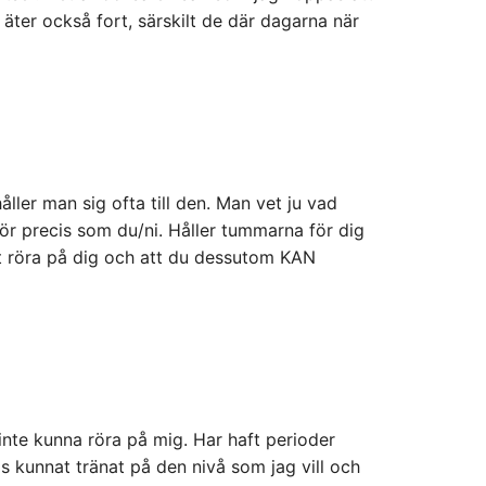
g äter också fort, särskilt de där dagarna när
ller man sig ofta till den. Man vet ju vad
r precis som du/ni. Håller tummarna för dig
tt röra på dig och att du dessutom KAN
nte kunna röra på mig. Har haft perioder
ls kunnat tränat på den nivå som jag vill och