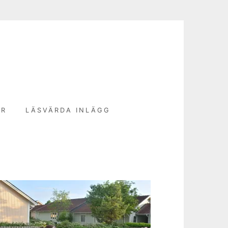
N
ER
LÄSVÄRDA INLÄGG