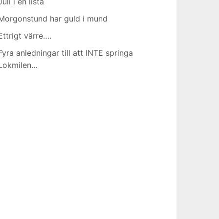
Juli i en lista
Morgonstund har guld i mund
Ettrigt värre….
Fyra anledningar till att INTE springa
Lokmilen…