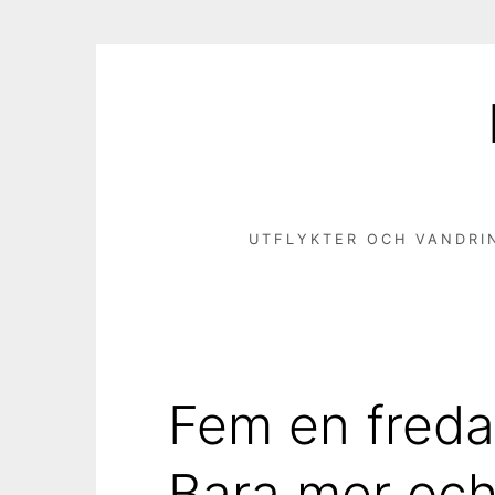
Hoppa
till
innehåll
UTFLYKTER OCH VANDRI
Fem en freda
Bara mer oc