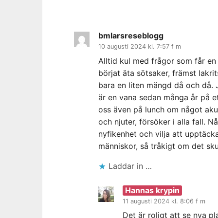
bmlarsreseblogg
10 augusti 2024 kl. 7:57 f m
Alltid kul med frågor som får en
börjat äta sötsaker, främst lakri
bara en liten mängd då och då. Jag
är en vana sedan många år på et
oss även på lunch om något akut
och njuter, försöker i alla fall.
nyfikenhet och vilja att upptäck
människor, så tråkigt om det skul
Laddar in …
Hannas krypin
11 augusti 2024 kl. 8:06 f m
Det är roligt att se nya p