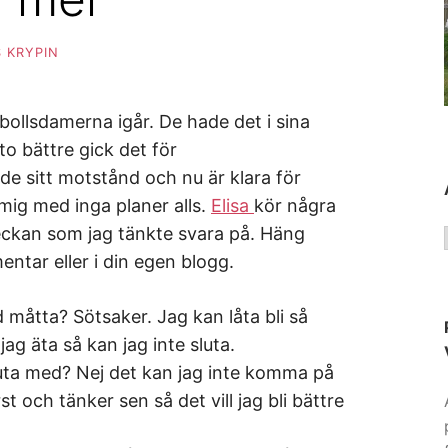
 KRYPIN
dbollsdamerna igår. De hade det i sina
o bättre gick det för
e sitt motstånd och nu är klara för
 mig med inga planer alls.
Elisa
kör några
eckan som jag tänkte svara på. Häng
ntar eller i din egen blogg.
 måtta? Sötsaker. Jag kan låta bli så
jag äta så kan jag inte sluta.
luta med? Nej det kan jag inte komma på
t och tänker sen så det vill jag bli bättre