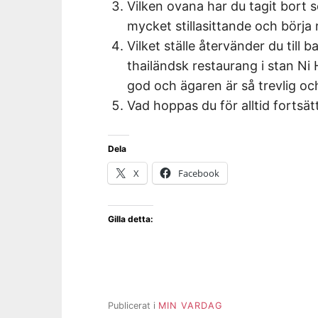
Vilken ovana har du tagit bort s
mycket stillasittande och börja r
Vilket ställe återvänder du till b
thailändsk restaurang i stan Ni H
god och ägaren är så trevlig och 
Vad hoppas du för alltid fortsät
Dela
X
Facebook
Gilla detta:
Publicerat i
MIN VARDAG