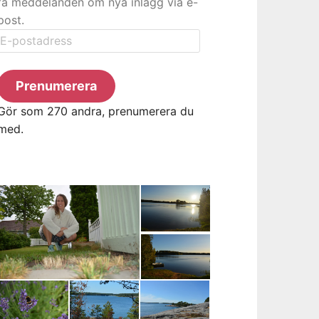
få meddelanden om nya inlägg via e-
post.
E-
postadress
Prenumerera
Gör som 270 andra, prenumerera du
med.