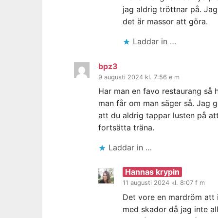
jag aldrig tröttnar på. Ja
det är massor att göra.
Laddar in …
bpz3
9 augusti 2024 kl. 7:56 e m
Har man en favo restaurang så hå
man får om man säger så. Jag gö
att du aldrig tappar lusten på a
fortsätta träna.
Laddar in …
Hannas krypin
11 augusti 2024 kl. 8:07 f m
Det vore en mardröm att i
med skador då jag inte al