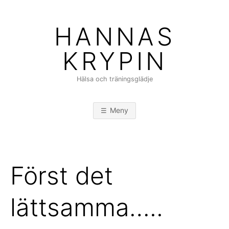
Hoppa
till
HANNAS
innehåll
KRYPIN
Hälsa och träningsglädje
Meny
Först det
lättsamma…..