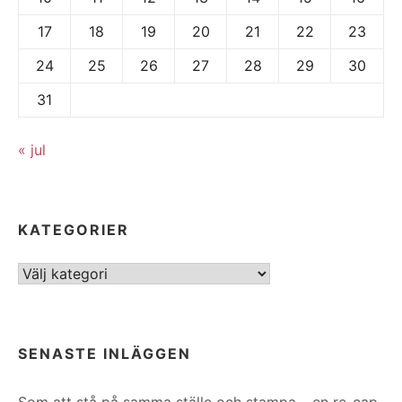
17
18
19
20
21
22
23
24
25
26
27
28
29
30
31
« jul
KATEGORIER
Kategorier
SENASTE INLÄGGEN
Som att stå på samma ställe och stampa – en re-cap