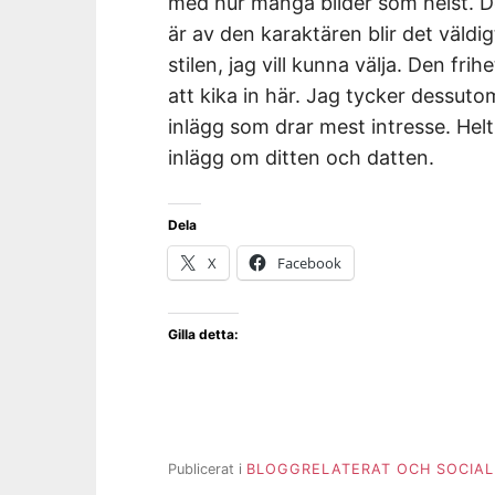
med hur många bilder som helst. Det
är av den karaktären blir det väldig
stilen, jag vill kunna välja. Den fri
att kika in här. Jag tycker dessutom
inlägg som drar mest intresse. Helt
inlägg om ditten och datten.
Dela
X
Facebook
Gilla detta:
Publicerat i
BLOGGRELATERAT OCH SOCIAL