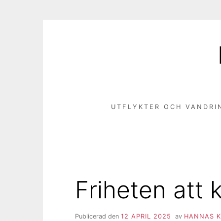
Hoppa
till
innehåll
UTFLYKTER OCH VANDRI
Friheten att 
Publicerad den
12 APRIL 2025
av
HANNAS K