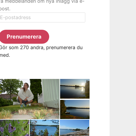
få meddelanden om nya inlägg via e-
post.
E-
postadress
Prenumerera
Gör som 270 andra, prenumerera du
med.