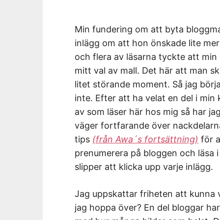
Min fundering om att byta bloggma
inlägg om att hon önskade lite me
och flera av läsarna tyckte att min
mitt val av mall. Det här att man sk
litet störande moment. Så jag börj
inte. Efter att ha velat en del i m
av som läser här hos mig så har jag t
väger fortfarande över nackdelarna
tips
(från Awa´s fortsättning)
för a
prenumerera på bloggen och läsa i
slipper att klicka upp varje inlägg.
Jag uppskattar friheten att kunna välj
jag hoppa över? En del bloggar ha