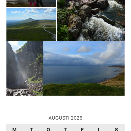
AUGUSTI 2026
M
T
O
T
F
L
S