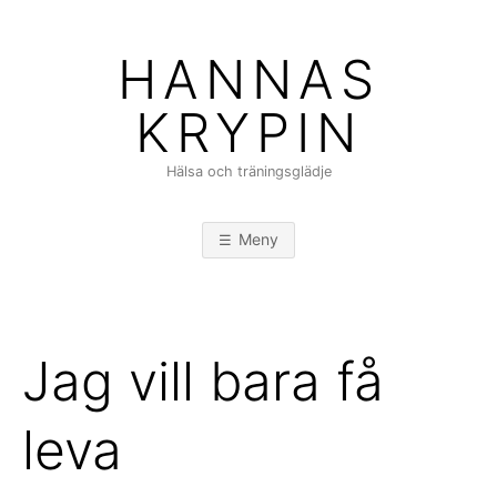
Hoppa
till
HANNAS
innehåll
KRYPIN
Hälsa och träningsglädje
Meny
Jag vill bara få
leva