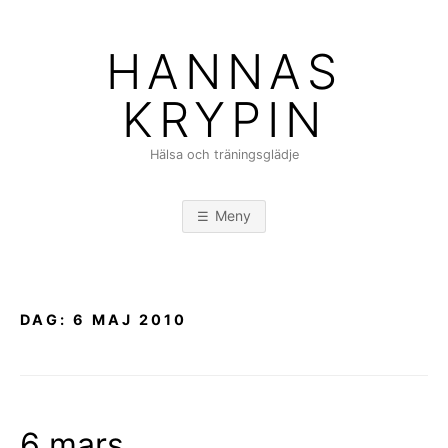
Hoppa
till
HANNAS
innehåll
KRYPIN
Hälsa och träningsglädje
Meny
DAG:
6 MAJ 2010
6 mars