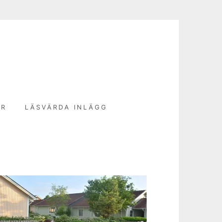
N
ER
LÄSVÄRDA INLÄGG