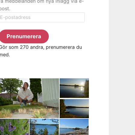
få meddelanden om nya inlägg via e-
post.
E-
postadress
Prenumerera
Gör som 270 andra, prenumerera du
med.