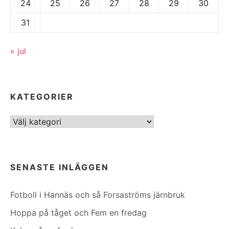
24
25
26
27
28
29
30
31
« jul
KATEGORIER
Kategorier
SENASTE INLÄGGEN
Fotboll i Hannäs och så Forsaströms järnbruk
Hoppa på tåget och Fem en fredag