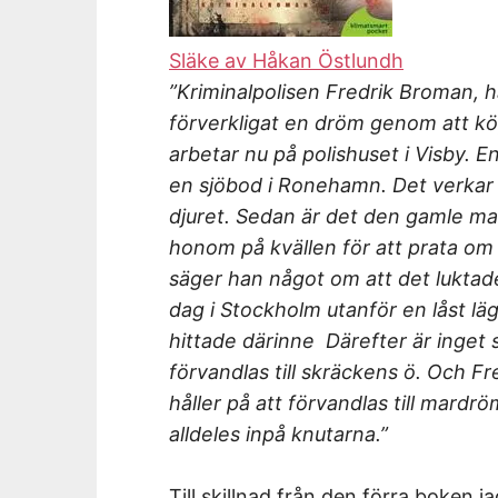
Släke av Håkan Östlundh
”Kriminalpolisen Fredrik Broman, h
förverkligat en dröm genom att kö
arbetar nu på polishuset i Visby. E
en sjöbod i Ronehamn. Det verkar s
djuret. Sedan är det den gamle man
honom på kvällen för att prata om
säger han något om att det luktade
dag i Stockholm utanför en låst l
hittade därinne Därefter är inget 
förvandlas till skräckens ö. Och F
håller på att förvandlas till mardrö
alldeles inpå knutarna.”
Till skillnad från den förra boken 