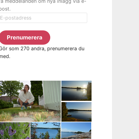
få meddelanden om nya inlägg via e-
post.
E-
postadress
Prenumerera
Gör som 270 andra, prenumerera du
med.