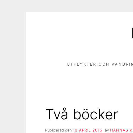
Hoppa
till
innehåll
UTFLYKTER OCH VANDRI
Två böcker
Publicerad den
10 APRIL 2015
av
HANNAS K