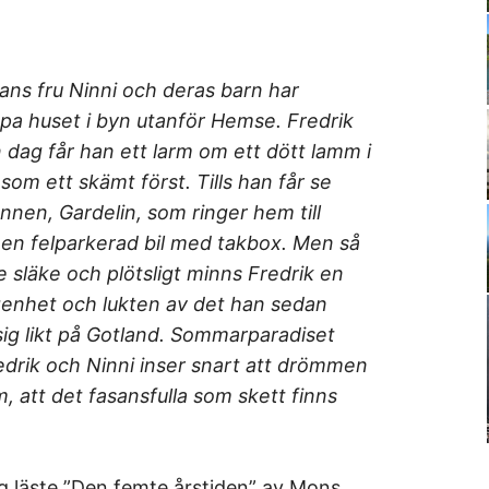
ans fru Ninni och deras barn har
pa huset i byn utanför Hemse. Fredrik
n dag får han ett larm om ett dött lamm i
om ett skämt först. Tills han får se
nen, Gardelin, som ringer hem till
 en felparkerad bil med takbox. Men så
 släke och plötsligt minns Fredrik en
ägenhet och lukten av det han sedan
sig likt på Gotland. Sommarparadiset
redrik och Ninni inser snart att drömmen
m, att det fasansfulla som skett finns
jag läste ”Den femte årstiden” av Mons