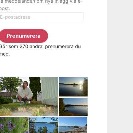
få meddelanden om nya inlägg via e-
post.
E-
postadress
Prenumerera
Gör som 270 andra, prenumerera du
med.