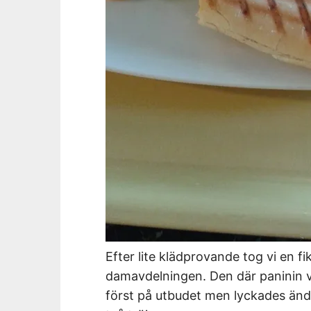
Efter lite klädprovande tog vi en f
damavdelningen. Den där paninin v
först på utbudet men lyckades än