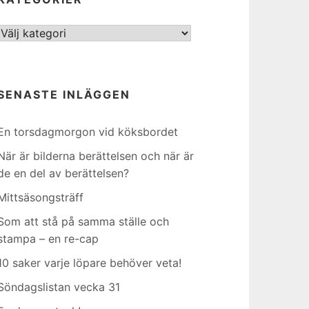
Kategorier
SENASTE INLÄGGEN
En torsdagmorgon vid köksbordet
När är bilderna berättelsen och när är
de en del av berättelsen?
Mittsäsongsträff
Som att stå på samma ställe och
stampa – en re-cap
10 saker varje löpare behöver veta!
Söndagslistan vecka 31