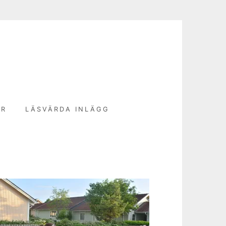
N
ER
LÄSVÄRDA INLÄGG