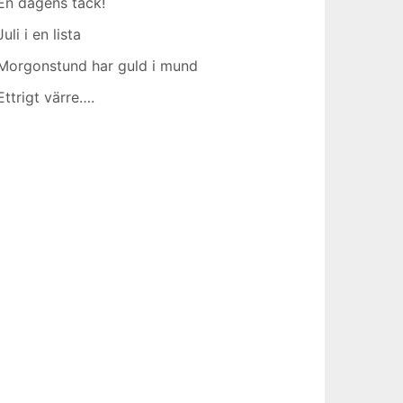
En dagens tack!
Juli i en lista
Morgonstund har guld i mund
Ettrigt värre….