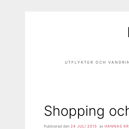
Hoppa
till
innehåll
UTFLYKTER OCH VANDRI
Shopping oc
Publicerad den
24 JULI 2015
av
HANNAS KR