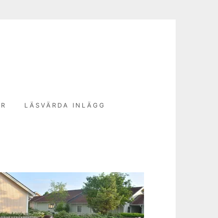
N
ER
LÄSVÄRDA INLÄGG