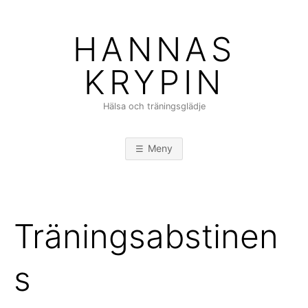
Hoppa
till
HANNAS
innehåll
KRYPIN
Hälsa och träningsglädje
Meny
Träningsabstinen
s