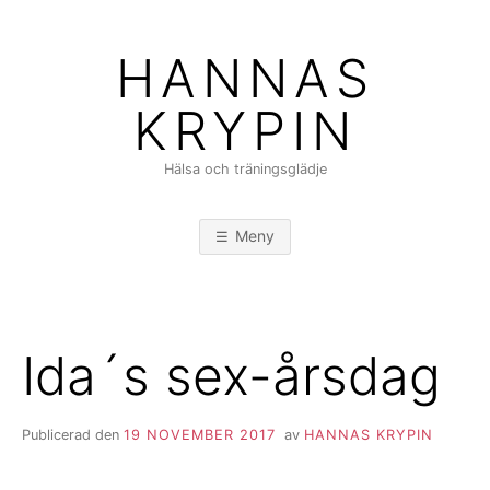
Hoppa
till
HANNAS
innehåll
KRYPIN
Hälsa och träningsglädje
Meny
Ida´s sex-årsdag
Publicerad den
19 NOVEMBER 2017
av
HANNAS KRYPIN