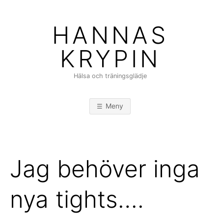
Hoppa
till
HANNAS
innehåll
KRYPIN
Hälsa och träningsglädje
Meny
Jag behöver inga
nya tights….