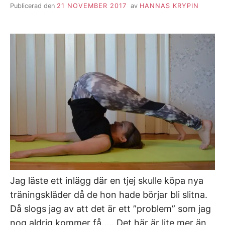
Publicerad den
21 NOVEMBER 2017
av
HANNAS KRYPIN
Jag läste ett inlägg där en tjej skulle köpa nya
träningskläder då de hon hade börjar bli slitna.
Då slogs jag av att det är ett ”problem” som jag
nog aldrig kommer få….. Det här är lite mer än