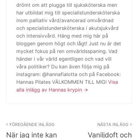
drömt om att plugga till sjuksköterska men
har utbildat mig till specialistundersköterska
inom palliativ vård/avancerad omvårdnad
och specialistundersköterska i akutsjukvård
och intensivvård. Häng med mig här på
bloggen genom högt och lågt! Just nu är det
mycket fokus på ren omvärldsspaning. Vad
händer i vår värld egentligen och vad vill
våra politiker? Du kan även följa mig på
instagram: @hannafialotta och på Facebook:
Hannas Pilates VÄLKOMMEN TILL MIG!
Visa
alla inlägg av Hannas krypin
Inläggsnavigering
FÖREGÅENDE INLÄGG
NÄSTA INLÄGG
När jag inte kan
Vaniljdoft och