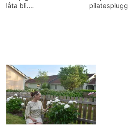
låta bli….
pilatesplugg