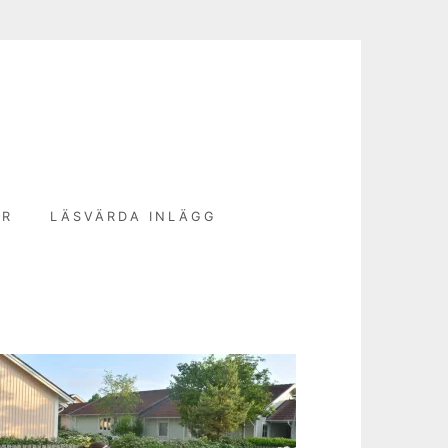
N
ER
LÄSVÄRDA INLÄGG