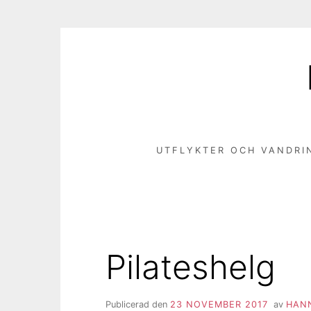
Hoppa
till
innehåll
UTFLYKTER OCH VANDRI
Pilateshelg
Publicerad den
23 NOVEMBER 2017
av
HAN