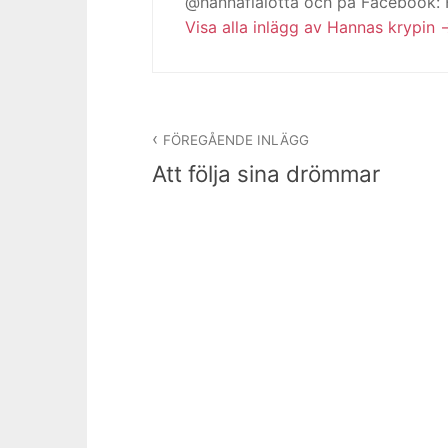
@hannafialotta och på Facebook:
Visa alla inlägg av Hannas krypin
Inläggsnavigering
FÖREGÅENDE INLÄGG
Att följa sina drömmar