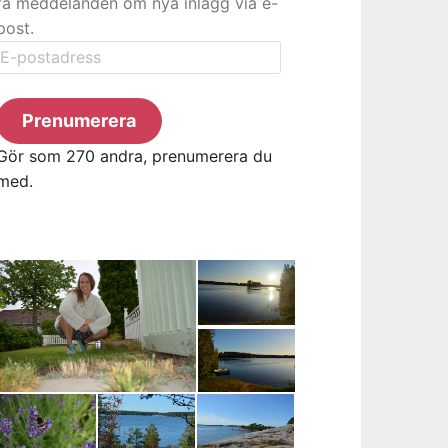
få meddelanden om nya inlägg via e-
post.
E-
postadress
Prenumerera
Gör som 270 andra, prenumerera du
med.