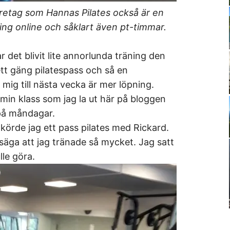
öretag som Hannas Pilates också är en
ning online och såklart även pt-timmar.
 det blivit lite annorlunda träning den
tt gäng pilatespass och så en
mig till nästa vecka är mer löpning.
min klass som jag la ut här på bloggen
 på måndagar.
körde jag ett pass pilates med Rickard.
 säga att jag tränade så mycket. Jag satt
le göra.