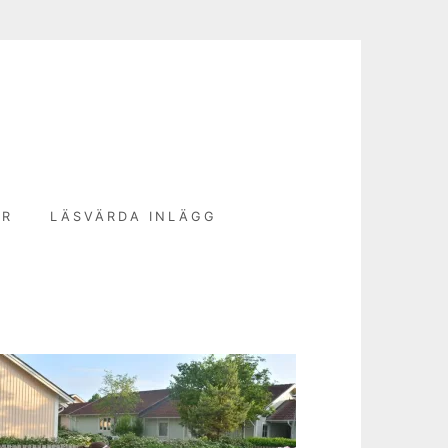
N
ER
LÄSVÄRDA INLÄGG