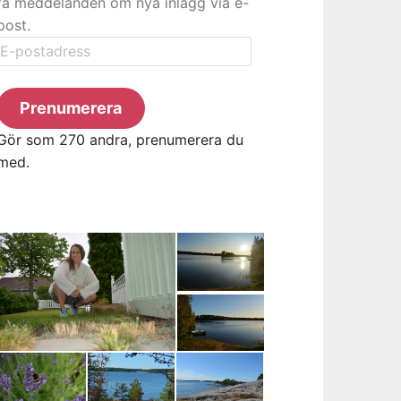
få meddelanden om nya inlägg via e-
post.
E-
postadress
Prenumerera
Gör som 270 andra, prenumerera du
med.