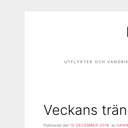
Hoppa
till
innehåll
UTFLYKTER OCH VANDRI
Veckans trän
Publicerad den
10 DECEMBER 2018
av
HANN