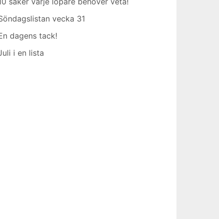
10 saker varje löpare behöver veta!
Söndagslistan vecka 31
En dagens tack!
Juli i en lista