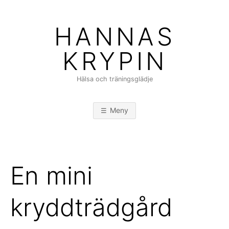
Hoppa
till
HANNAS
innehåll
KRYPIN
Hälsa och träningsglädje
Meny
En mini
kryddträdgård