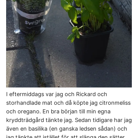
I eftermiddags var jag och Rickard och
storhandlade mat och då köpte jag citronmeliss
och oregano. En bra början till min egna
kryddträdgård tänkte jag. Sedan tidigare har jag
även en basilika (en ganska ledsen sådan) och
jag tänkte att istället för att slänga den sätter