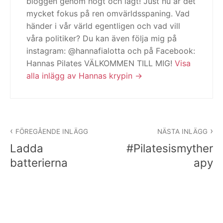
bloggen genom högt och lågt! Just nu är det
mycket fokus på ren omvärldsspaning. Vad
händer i vår värld egentligen och vad vill
våra politiker? Du kan även följa mig på
instagram: @hannafialotta och på Facebook:
Hannas Pilates VÄLKOMMEN TILL MIG!
Visa
alla inlägg av Hannas krypin
Inläggsnavigering
FÖREGÅENDE INLÄGG
NÄSTA INLÄGG
Ladda
#Pilatesismyther
batterierna
apy