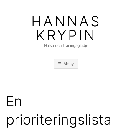
Hoppa
till
HANNAS
innehåll
KRYPIN
Hälsa och träningsglädje
Meny
En
prioriteringslista