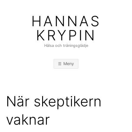
Hoppa
till
HANNAS
innehåll
KRYPIN
Hälsa och träningsglädje
Meny
När skeptikern
vaknar