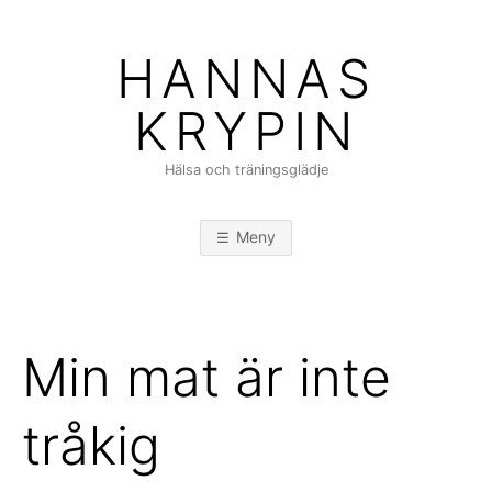
Hoppa
till
HANNAS
innehåll
KRYPIN
Hälsa och träningsglädje
Meny
Min mat är inte
tråkig