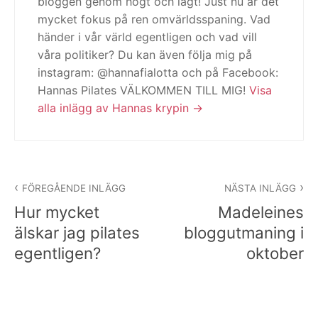
bloggen genom högt och lågt! Just nu är det
mycket fokus på ren omvärldsspaning. Vad
händer i vår värld egentligen och vad vill
våra politiker? Du kan även följa mig på
instagram: @hannafialotta och på Facebook:
Hannas Pilates VÄLKOMMEN TILL MIG!
Visa
alla inlägg av Hannas krypin
Inläggsnavigering
FÖREGÅENDE INLÄGG
NÄSTA INLÄGG
Hur mycket
Madeleines
älskar jag pilates
bloggutmaning i
egentligen?
oktober