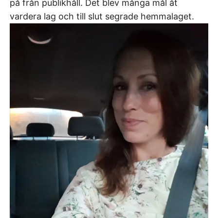
på från publikhåll. Det blev många mål åt
vardera lag och till slut segrade hemmalaget.