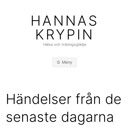
Hoppa
till
HANNAS
innehåll
KRYPIN
Hälsa och träningsglädje
Meny
Händelser från de
senaste dagarna