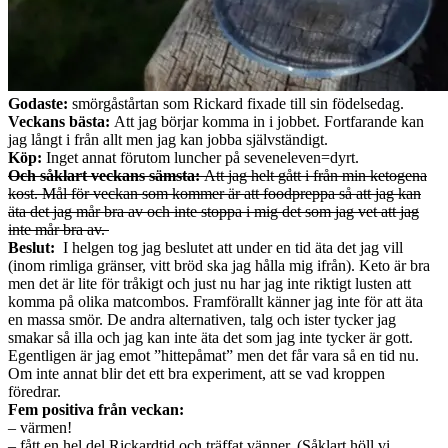
Godaste:
smörgåstårtan som Rickard fixade till sin födelsedag.
Veckans bästa:
Att jag börjar komma in i jobbet. Fortfarande kan
jag långt i från allt men jag kan jobba självständigt.
Köp:
Inget annat förutom luncher på seveneleven=dyrt.
Och såklart veckans sämsta:
Att jag helt gått i från min ketogena
kost. Mål för veckan som kommer är att foodpreppa så att jag kan
äta det jag mår bra av och inte stoppa i mig det som jag vet att jag
inte mår bra av.
Beslut:
I helgen tog jag beslutet att under en tid äta det jag vill
(inom rimliga gränser, vitt bröd ska jag hålla mig ifrån). Keto är bra
men det är lite för tråkigt och just nu har jag inte riktigt lusten att
komma på olika matcombos. Framförallt känner jag inte för att äta
en massa smör. De andra alternativen, talg och ister tycker jag
smakar så illa och jag kan inte äta det som jag inte tycker är gott.
Egentligen är jag emot ”hittepåmat” men det får vara så en tid nu.
Om inte annat blir det ett bra experiment, att se vad kroppen
föredrar.
Fem positiva från veckan:
– värmen!
– fått en hel del Rickardtid och träffat vänner. (Såklart höll vi