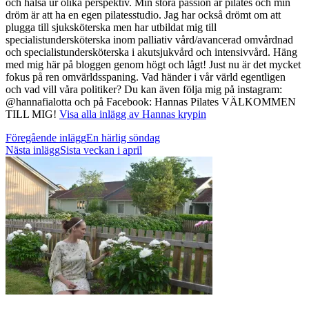
och hälsa ur olika perspektiv. Min stora passion är pilates och min
dröm är att ha en egen pilatesstudio. Jag har också drömt om att
plugga till sjuksköterska men har utbildat mig till
specialistundersköterska inom palliativ vård/avancerad omvårdnad
och specialistundersköterska i akutsjukvård och intensivvård. Häng
med mig här på bloggen genom högt och lågt! Just nu är det mycket
fokus på ren omvärldsspaning. Vad händer i vår värld egentligen
och vad vill våra politiker? Du kan även följa mig på instagram:
@hannafialotta och på Facebook: Hannas Pilates VÄLKOMMEN
TILL MIG!
Visa alla inlägg av Hannas krypin
Inläggsnavigering
Föregående inlägg
En härlig söndag
Nästa inlägg
Sista veckan i april