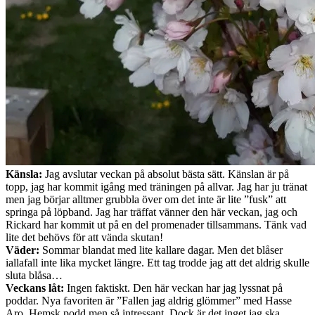
Känsla:
Jag avslutar veckan på absolut bästa sätt. Känslan är på
topp, jag har kommit igång med träningen på allvar. Jag har ju tränat
men jag börjar alltmer grubbla över om det inte är lite ”fusk” att
springa på löpband. Jag har träffat vänner den här veckan, jag och
Rickard har kommit ut på en del promenader tillsammans. Tänk vad
lite det behövs för att vända skutan!
Väder:
Sommar blandat med lite kallare dagar. Men det blåser
iallafall inte lika mycket längre. Ett tag trodde jag att det aldrig skulle
sluta blåsa…
Veckans låt:
Ingen faktiskt. Den här veckan har jag lyssnat på
poddar. Nya favoriten är ”Fallen jag aldrig glömmer” med Hasse
Aro. Hemsk podd men så intressant. Dock är det inget jag ska