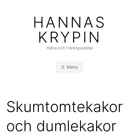
Hoppa
till
HANNAS
innehåll
KRYPIN
Hälsa och träningsglädje
Meny
Skumtomtekakor
och dumlekakor