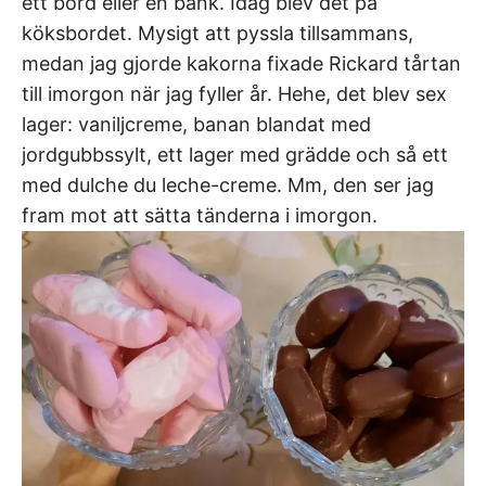
ett bord eller en bänk. Idag blev det på
köksbordet. Mysigt att pyssla tillsammans,
medan jag gjorde kakorna fixade Rickard tårtan
till imorgon när jag fyller år. Hehe, det blev sex
lager: vaniljcreme, banan blandat med
jordgubbssylt, ett lager med grädde och så ett
med dulche du leche-creme. Mm, den ser jag
fram mot att sätta tänderna i imorgon.