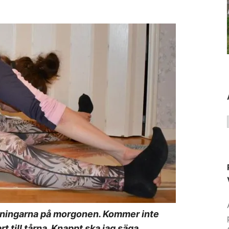
 övningarna på morgonen. Kommer inte
rt till tårna. Knappt ska jag säga….