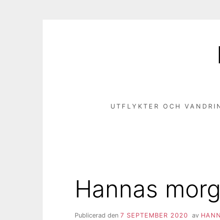
Hoppa
till
innehåll
UTFLYKTER OCH VANDRI
Hannas morg
Publicerad den
7 SEPTEMBER 2020
av
HANN