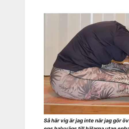
Så här vig är jag inte när jag gör
ens halvvägs till hälarna utan enba