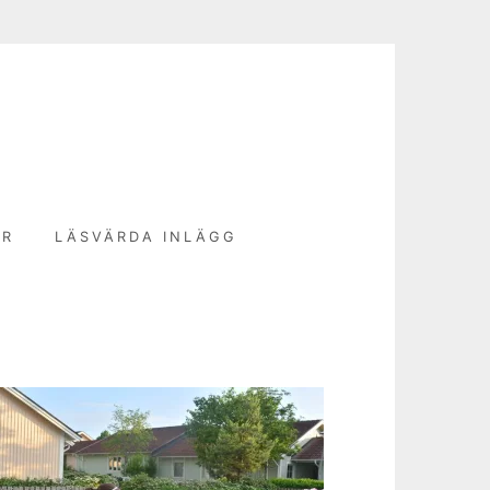
N
ER
LÄSVÄRDA INLÄGG