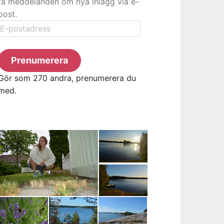
få meddelanden om nya inlägg via e-
post.
E-
postadress
Prenumerera
Gör som 270 andra, prenumerera du
med.