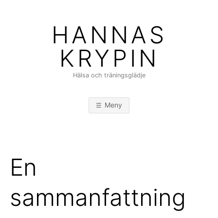
Hoppa
till
HANNAS
innehåll
KRYPIN
Hälsa och träningsglädje
Meny
En
sammanfattning