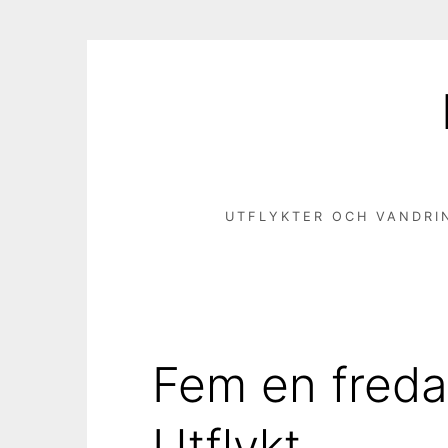
Hoppa
till
innehåll
UTFLYKTER OCH VANDRI
Fem en freda
Utflykt