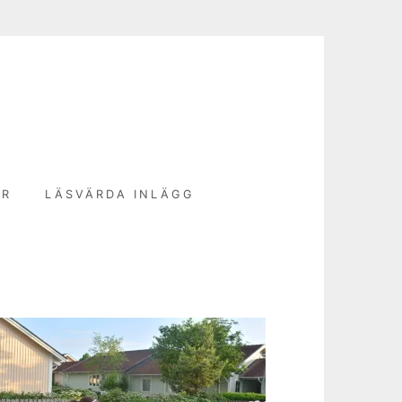
N
ER
LÄSVÄRDA INLÄGG