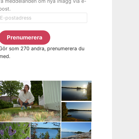
få meddelanden om nya inlägg via e-
post.
E-
postadress
Prenumerera
Gör som 270 andra, prenumerera du
med.