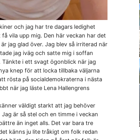
iner och jag har tre dagars ledighet
tt få vila upp mig. Den här veckan har det
är jag glad över. Jag blev så irriterad när
tade jag iväg och satte mig i soffan
t. Tänkte i ett svagt ögonblick när jag
ya knep för att locka tillbaka väljarna
att rösta på socialdemokraterna i nästa
bbt när jag läste Lena Hallengrens
känner väldigt starkt att jag behöver
 Jag är så stel och en timme i veckan
ättre än inget alls. Det var bara tre
et känns ju lite tråkigt om folk redan