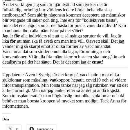
Är det verkligen jag som är hjärntvättad som tycker det är
fullständigt orimligt hur världens ledare börjat behandla sina
medborgare? Som aldrig någonsin kommer acceptera att människor
blir tvingade till saker och ting. Inte ens för ”kollektivets bästa”,
finns det ens något som är det bästa för precis varenda individ? Kan
man bunta ihop alla människor på det sättet?
Jag är
för
alla individers rätt att ta så många sprutor de vill. Jag är
lika
för
att man ska få avstå om man inte vill. Oavsett skäl! Det jag
vänder mig så skarpt emot är olika former av vaccinmandat.
Vaccinmandat som strider emot alla lagar, förordningar och
konventioner. Vi är alla fria människor och staten ska inte gå in och
detaljstyra på det här sättet. Det är det som jag är
emot!
Uppdaterat: Även i Sverige är det krav på vaccination mot olika
sjukdomar som mässling, vattkoppor, hepatit, covid19 och så vidare
inför transplantation. Min första tanke när jag såg rubriken var att det
är helt orimligt. Men när jag tänker efter så är det ju ändå logiskt.
Som transplanterad är man högkänslig mot olika sjukdomar och då
behöver man boosta kroppen så mycket som möjligt. Tack Anna för
informationen.
Dela
X
Facebook