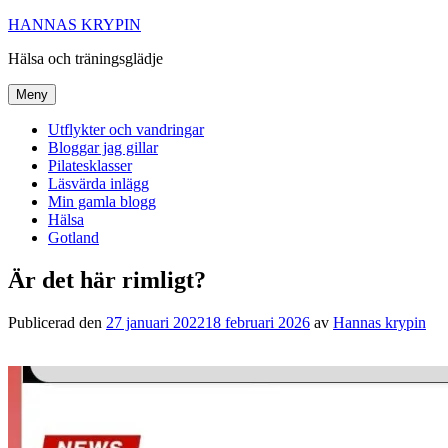
Hoppa
HANNAS KRYPIN
till
Hälsa och träningsglädje
innehåll
Meny
Utflykter och vandringar
Bloggar jag gillar
Pilatesklasser
Läsvärda inlägg
Min gamla blogg
Hälsa
Gotland
Är det här rimligt?
Publicerad den
27 januari 2022
18 februari 2026
av
Hannas krypin