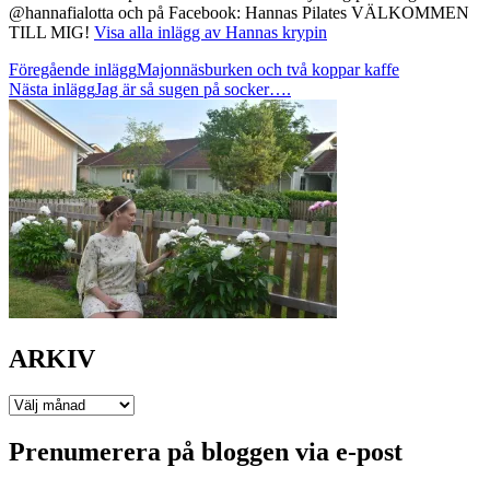
@hannafialotta och på Facebook: Hannas Pilates VÄLKOMMEN
TILL MIG!
Visa alla inlägg av Hannas krypin
Inläggsnavigering
Föregående inlägg
Majonnäsburken och två koppar kaffe
Nästa inlägg
Jag är så sugen på socker….
ARKIV
ARKIV
Prenumerera på bloggen via e-post