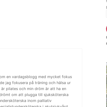
 som en vardagsblogg med mycket fokus
de jag fokusera på träning och hälsa ur
 är pilates och min dröm är att ha en
drömt om att plugga till sjuksköterska
tundersköterska inom palliativ
cialistundersköterska i akutsjukvård