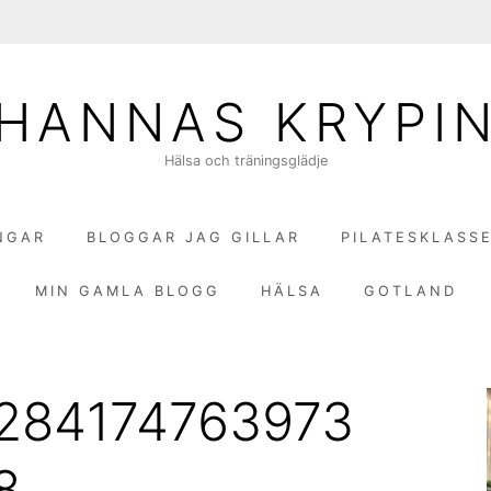
HANNAS KRYPI
Hälsa och träningsglädje
NGAR
BLOGGAR JAG GILLAR
PILATESKLASS
MIN GAMLA BLOGG
HÄLSA
GOTLAND
9284174763973
8