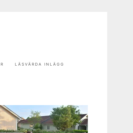
N
ER
LÄSVÄRDA INLÄGG