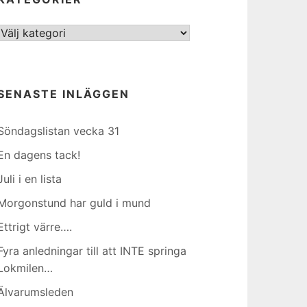
Kategorier
SENASTE INLÄGGEN
Söndagslistan vecka 31
En dagens tack!
Juli i en lista
Morgonstund har guld i mund
Ettrigt värre….
Fyra anledningar till att INTE springa
Lokmilen…
Älvarumsleden