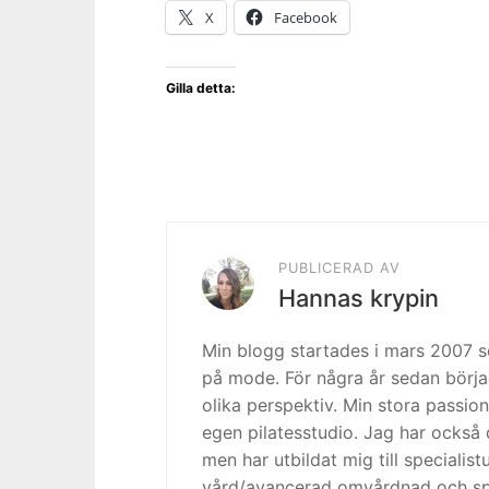
X
Facebook
Gilla detta:
PUBLICERAD AV
Hannas krypin
Min blogg startades i mars 2007
på mode. För några år sedan börja
olika perspektiv. Min stora passion
egen pilatesstudio. Jag har också 
men har utbildat mig till specialis
vård/avancerad omvårdnad och spe