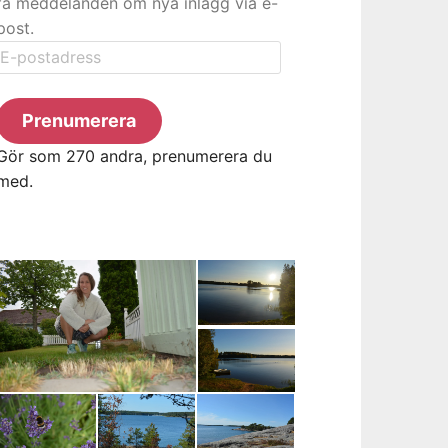
få meddelanden om nya inlägg via e-
post.
E-
postadress
Prenumerera
Gör som 270 andra, prenumerera du
med.