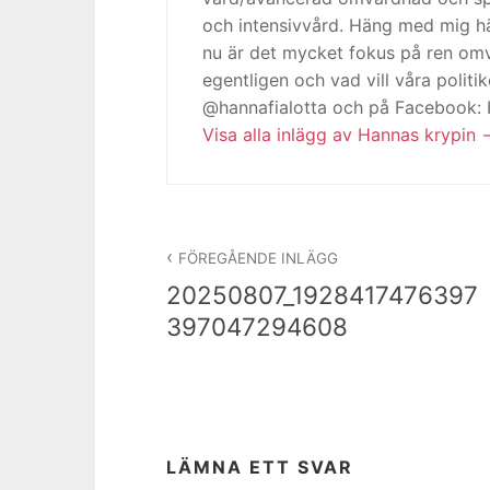
och intensivvård. Häng med mig h
nu är det mycket fokus på ren omv
egentligen och vad vill våra politi
@hannafialotta och på Facebook:
Visa alla inlägg av Hannas krypin
Inläggsnavigering
FÖREGÅENDE INLÄGG
20250807_1928417476397
397047294608
LÄMNA ETT SVAR