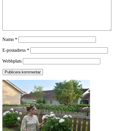
Namn
*
E-postadress
*
Webbplats