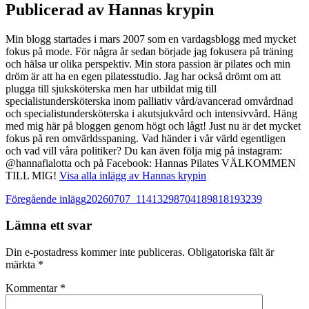
Publicerad av
Hannas krypin
Min blogg startades i mars 2007 som en vardagsblogg med mycket
fokus på mode. För några år sedan började jag fokusera på träning
och hälsa ur olika perspektiv. Min stora passion är pilates och min
dröm är att ha en egen pilatesstudio. Jag har också drömt om att
plugga till sjuksköterska men har utbildat mig till
specialistundersköterska inom palliativ vård/avancerad omvårdnad
och specialistundersköterska i akutsjukvård och intensivvård. Häng
med mig här på bloggen genom högt och lågt! Just nu är det mycket
fokus på ren omvärldsspaning. Vad händer i vår värld egentligen
och vad vill våra politiker? Du kan även följa mig på instagram:
@hannafialotta och på Facebook: Hannas Pilates VÄLKOMMEN
TILL MIG!
Visa alla inlägg av Hannas krypin
Inläggsnavigering
Föregående inlägg
20260707_11413298704189818193239
Lämna ett svar
Din e-postadress kommer inte publiceras.
Obligatoriska fält är
märkta
*
Kommentar
*