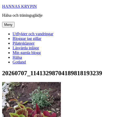
Hoppa
HANNAS KRYPIN
till
Hälsa och träningsglädje
innehåll
Meny
Utflykter och vandringar
Bloggar jag gillar
Pilatesklasser
Läsvärda inlägg
Min gamla blogg
Hälsa
Gotland
20260707_11413298704189818193239