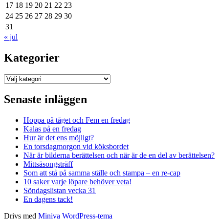
17
18
19
20
21
22
23
24
25
26
27
28
29
30
31
« jul
Kategorier
Kategorier
Senaste inläggen
Hoppa på tåget och Fem en fredag
Kalas på en fredag
Hur är det ens möjligt?
En torsdagmorgon vid köksbordet
När är bilderna berättelsen och när är de en del av berättelsen?
Mittsäsongsträff
Som att stå på samma ställe och stampa – en re-cap
10 saker varje löpare behöver veta!
Söndagslistan vecka 31
En dagens tack!
Drivs med
Miniva WordPress-tema