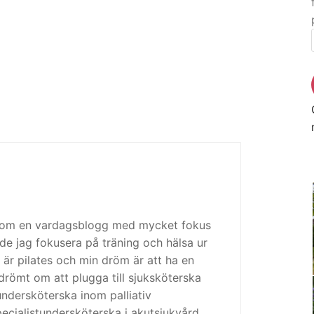
 som en vardagsblogg med mycket fokus
de jag fokusera på träning och hälsa ur
 är pilates och min dröm är att ha en
drömt om att plugga till sjuksköterska
tundersköterska inom palliativ
cialistundersköterska i akutsjukvård