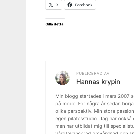
X
Facebook
Gilla detta:
PUBLICERAD AV
Hannas krypin
Min blogg startades i mars 2007
på mode. För några år sedan börja
olika perspektiv. Min stora passion
egen pilatesstudio. Jag har också 
men har utbildat mig till specialis
vård/avancerad omvårdnad och spe