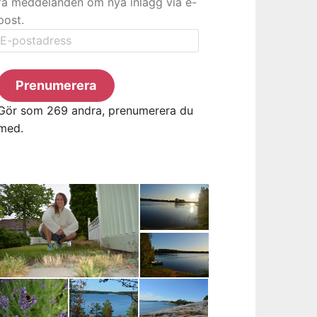
få meddelanden om nya inlägg via e-
post.
E-
postadress
Prenumerera
Gör som 269 andra, prenumerera du
med.