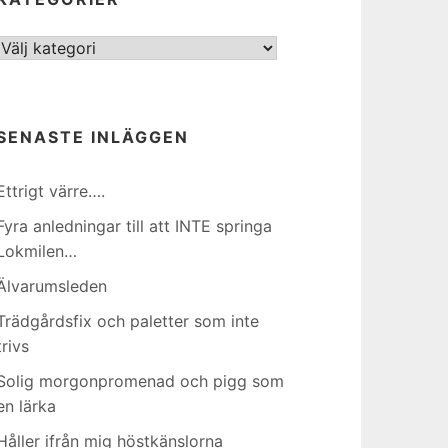
Kategorier
SENASTE INLÄGGEN
Ettrigt värre….
Fyra anledningar till att INTE springa
Lokmilen…
Älvarumsleden
Trädgårdsfix och paletter som inte
trivs
Solig morgonpromenad och pigg som
en lärka
Håller ifrån mig höstkänslorna