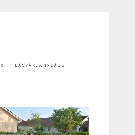
N
ER
LÄSVÄRDA INLÄGG