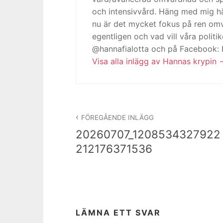
och intensivvård. Häng med mig h
nu är det mycket fokus på ren omv
egentligen och vad vill våra politi
@hannafialotta och på Facebook:
Visa alla inlägg av Hannas krypin
Inläggsnavigering
FÖREGÅENDE INLÄGG
20260707_1208534327922
212176371536
LÄMNA ETT SVAR