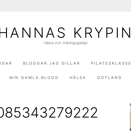
HANNAS KRYPI
Hälsa och träningsglädje
NGAR
BLOGGAR JAG GILLAR
PILATESKLASS
MIN GAMLA BLOGG
HÄLSA
GOTLAND
2085343279222