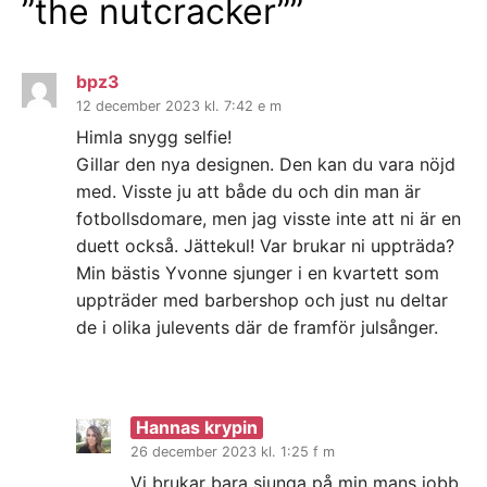
”the nutcracker”
”
bpz3
12 december 2023 kl. 7:42 e m
Himla snygg selfie!
Gillar den nya designen. Den kan du vara nöjd
med. Visste ju att både du och din man är
fotbollsdomare, men jag visste inte att ni är en
duett också. Jättekul! Var brukar ni uppträda?
Min bästis Yvonne sjunger i en kvartett som
uppträder med barbershop och just nu deltar
de i olika julevents där de framför julsånger.
Hannas krypin
26 december 2023 kl. 1:25 f m
Vi brukar bara sjunga på min mans jobb