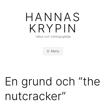
Hoppa
till
HANNAS
innehåll
KRYPIN
Hälsa och träningsglädje
Meny
En grund och ”the
nutcracker”