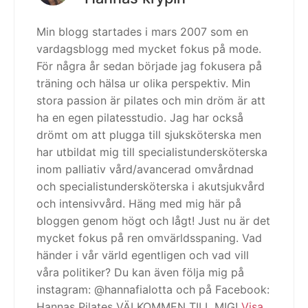
Min blogg startades i mars 2007 som en
vardagsblogg med mycket fokus på mode.
För några år sedan började jag fokusera på
träning och hälsa ur olika perspektiv. Min
stora passion är pilates och min dröm är att
ha en egen pilatesstudio. Jag har också
drömt om att plugga till sjuksköterska men
har utbildat mig till specialistundersköterska
inom palliativ vård/avancerad omvårdnad
och specialistundersköterska i akutsjukvård
och intensivvård. Häng med mig här på
bloggen genom högt och lågt! Just nu är det
mycket fokus på ren omvärldsspaning. Vad
händer i vår värld egentligen och vad vill
våra politiker? Du kan även följa mig på
instagram: @hannafialotta och på Facebook:
Hannas Pilates VÄLKOMMEN TILL MIG!
Visa