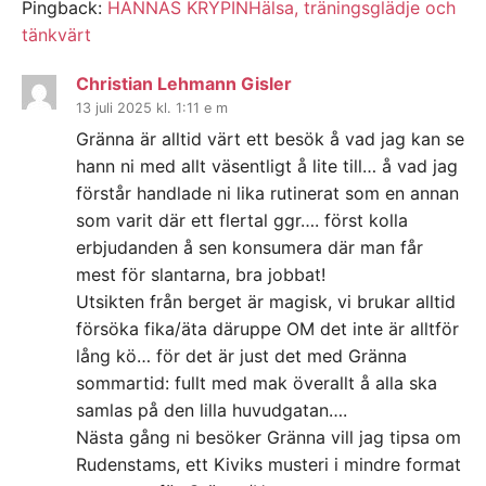
Pingback:
HANNAS KRYPINHälsa, träningsglädje och
tänkvärt
Christian Lehmann Gisler
13 juli 2025 kl. 1:11 e m
Gränna är alltid värt ett besök å vad jag kan se
hann ni med allt väsentligt å lite till… å vad jag
förstår handlade ni lika rutinerat som en annan
som varit där ett flertal ggr…. först kolla
erbjudanden å sen konsumera där man får
mest för slantarna, bra jobbat!
Utsikten från berget är magisk, vi brukar alltid
försöka fika/äta däruppe OM det inte är alltför
lång kö… för det är just det med Gränna
sommartid: fullt med mak överallt å alla ska
samlas på den lilla huvudgatan….
Nästa gång ni besöker Gränna vill jag tipsa om
Rudenstams, ett Kiviks musteri i mindre format