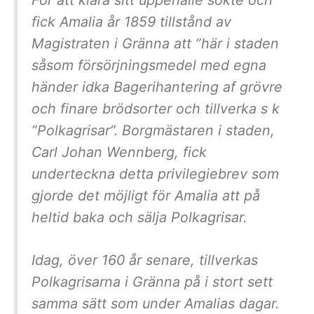
För att klara sitt uppehälle sökte och
fick Amalia år 1859 tillstånd av
Magistraten i Gränna att ”här i staden
såsom försörjningsmedel med egna
händer idka Bagerihantering af grövre
och finare brödsorter och tillverka s k
”Polkagrisar”. Borgmästaren i staden,
Carl Johan Wennberg, fick
underteckna detta privilegiebrev som
gjorde det möjligt för Amalia att på
heltid baka och sälja Polkagrisar.
Idag, över 160 år senare, tillverkas
Polkagrisarna i Gränna på i stort sett
samma sätt som under Amalias dagar.