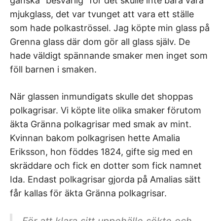
ganska ”besvärlig” för det skulle inte bara vara
mjukglass, det var tvunget att vara ett ställe
som hade polkaströssel. Jag köpte min glass på
Grenna glass där dom gör all glass själv. De
hade väldigt spännande smaker men inget som
föll barnen i smaken.
När glassen inmundigats skulle det shoppas
polkagrisar. Vi köpte lite olika smaker förutom
äkta Gränna polkagrisar med smak av mint.
Kvinnan bakom polkagrisen hette Amalia
Eriksson, hon föddes 1824, gifte sig med en
skräddare och fick en dotter som fick namnet
Ida. Endast polkagrisar gjorda på Amalias sätt
får kallas för äkta Gränna polkagrisar.