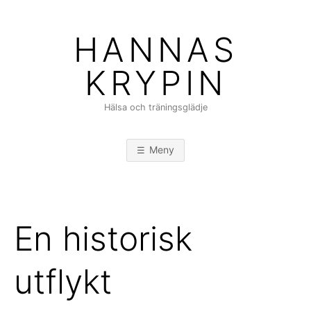
Hoppa
till
HANNAS
innehåll
KRYPIN
Hälsa och träningsglädje
Meny
En historisk
utflykt