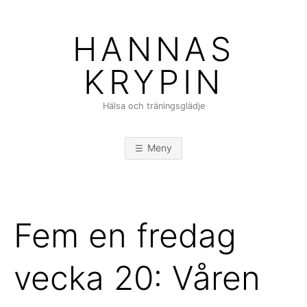
Hoppa
till
HANNAS
innehåll
KRYPIN
Hälsa och träningsglädje
Meny
Fem en fredag
vecka 20: Våren