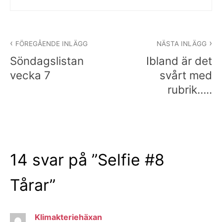
Inläggsnavigering
FÖREGÅENDE INLÄGG
NÄSTA INLÄGG
Söndagslistan
Ibland är det
vecka 7
svårt med
rubrik…..
14 svar på ”
Selfie #8
Tårar
”
Klimakteriehäxan