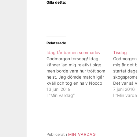
Gilla detta:
Relaterade
Idag får barnen sommarlov
Tisdag
Godmorgon torsdag! Idag
Godmorgon,
känner jag mig relativt pigg
mig är det 
men borde vara hur trött som
startat dag
helst. Jag dömde match igår
skogsprome
kväll och tog en halv Nocco i
Det var så 
halvtid. Piggelin, ja visst så
13 juni 2019
Hoppas vädret
7 juni 2016
det var såklart svårt att
I ”Min vardag”
jag går på 
I ”Min vard
somna. Jag vaknade fem
vecka. En ri
minuter innan klockan ringde
chiapudding
och då var det lika bra…
såklart min 
för dagen…
Publicerat i
MIN VARDAG