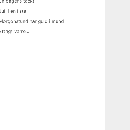
En dagens tack!
Juli i en lista
Morgonstund har guld i mund
Ettrigt värre….