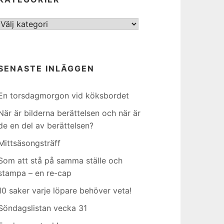
Kategorier
SENASTE INLÄGGEN
En torsdagmorgon vid köksbordet
När är bilderna berättelsen och när är
de en del av berättelsen?
Mittsäsongsträff
Som att stå på samma ställe och
stampa – en re-cap
10 saker varje löpare behöver veta!
Söndagslistan vecka 31