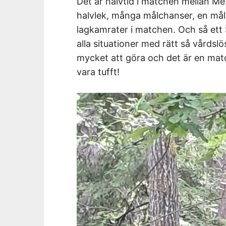
Det är halvtid i matchen mellan Me
halvlek, många målchanser, en målv
lagkamrater i matchen. Och så ett 
alla situationer med rätt så vårdsl
mycket att göra och det är en match
vara tufft!