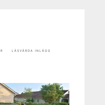
N
ER
LÄSVÄRDA INLÄGG