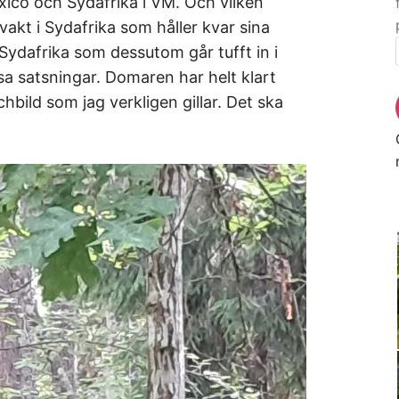
xico och Sydafrika i VM. Och vilken
akt i Sydafrika som håller kvar sina
Sydafrika som dessutom går tufft in i
ösa satsningar. Domaren har helt klart
bild som jag verkligen gillar. Det ska