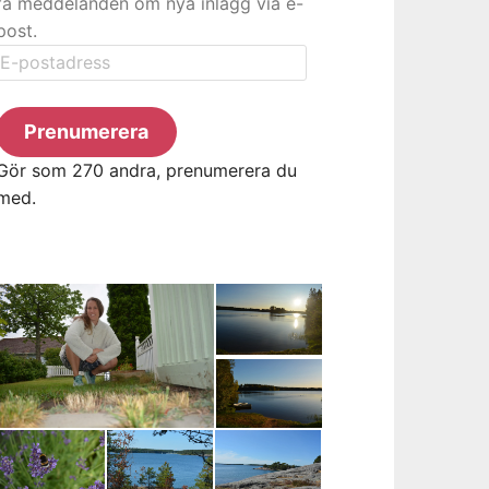
få meddelanden om nya inlägg via e-
post.
E-
postadress
Prenumerera
Gör som 270 andra, prenumerera du
med.