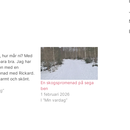
 hur mår ni? Med
bara bra. Jag har
en med en
nad med Rickard.
varmt och skönt.
En skogspromenad på sega
 håller i sig till
ben
semester nästa
ag”
1 februari 2026
ktigt smarrig
I ”Min vardag”
 slank ner och
aloevera. Planer