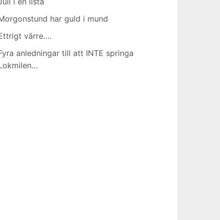
Juli i en lista
Morgonstund har guld i mund
Ettrigt värre….
Fyra anledningar till att INTE springa
Lokmilen…