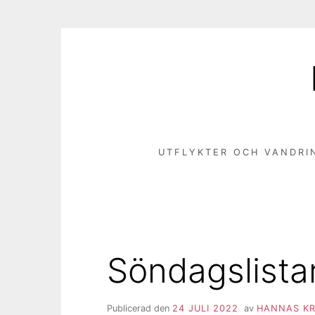
Hoppa
till
innehåll
UTFLYKTER OCH VANDRI
Söndagslista
Publicerad den
24 JULI 2022
av
HANNAS KR