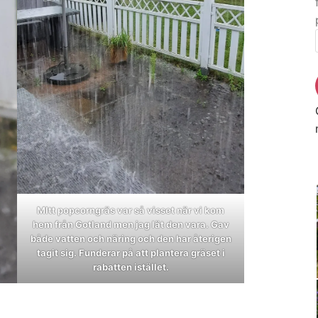
MItt popcorngräs var så visset när vi kom
hem från Gotland men jag lät den vara. Gav
både vatten och näring och den har återigen
tagit sig. Funderar på att plantera gräset i
rabatten istället.