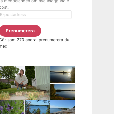
få meddelanden om nya inlägg via e-
post.
E-
postadress
Prenumerera
Gör som 270 andra, prenumerera du
med.