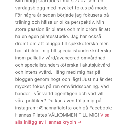
Min blogg startades i mars 2007 som en
vardagsblogg med mycket fokus på mode.
För några år sedan började jag fokusera på
träning och hälsa ur olika perspektiv. Min
stora passion är pilates och min dröm är att
ha en egen pilatesstudio. Jag har också
drömt om att plugga till sjuksköterska men
har utbildat mig till specialistundersköterska
inom palliativ vård/avancerad omvårdnad
och specialistundersköterska i akutsjukvård
och intensivvård. Häng med mig här på
bloggen genom högt och lågt! Just nu är det
mycket fokus på ren omvärldsspaning. Vad
händer i vår värld egentligen och vad vill
våra politiker? Du kan även följa mig på
instagram: @hannafialotta och på Facebook:
Hannas Pilates VÄLKOMMEN TILL MIG!
Visa
alla inlägg av Hannas krypin