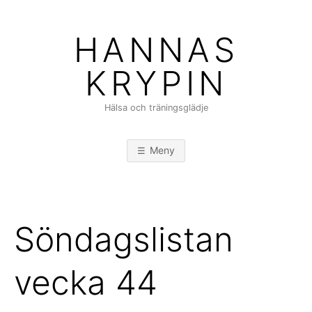
Hoppa
till
HANNAS
innehåll
KRYPIN
Hälsa och träningsglädje
Meny
Söndagslistan
vecka 44