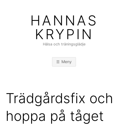
Hoppa
till
HANNAS
innehåll
KRYPIN
Hälsa och träningsglädje
Meny
Trädgårdsfix och
hoppa på tåget