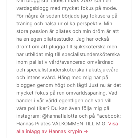
Min blogg startades i mars 2007 som en
vardagsblogg med mycket fokus på mode.
För några år sedan började jag fokusera på
träning och hälsa ur olika perspektiv. Min
stora passion är pilates och min dröm är att
ha en egen pilatesstudio. Jag har också
drömt om att plugga till sjuksköterska men
har utbildat mig till specialistundersköterska
inom palliativ vård/avancerad omvårdnad
och specialistundersköterska i akutsjukvård
och intensivvård. Häng med mig här på
bloggen genom högt och lågt! Just nu är det
mycket fokus på ren omvärldsspaning. Vad
händer i vår värld egentligen och vad vill
våra politiker? Du kan även följa mig på
instagram: @hannafialotta och på Facebook:
Hannas Pilates VÄLKOMMEN TILL MIG!
Visa
alla inlägg av Hannas krypin