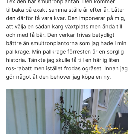
Tex den här smultronplantan. Den kommer
tillbaka på exakt samma ställe år efter år. Låter
den därför få vara kvar. Den imponerar på mig,
att välja en sådan karg växtplats men ändå till
och med få bär. Den verkar trivas betydligt
bättre än smultronplantorna som jag hade i min
pallkrage. Min pallkrage förresten är en sorglig
historia. Tänkte jag skulle få till en härlig liten
ros-rabatt men istället frodas ogräset. Innan jag
gör något åt den behöver jag köpa en ny.