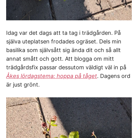
Idag var det dags att ta tag i trädgården. På
själva uteplatsen frodades ogräset. Dels min
basilika som självsått sig ända dit och så allt
annat smått och gott. Att blogga om mitt
trädgårdsfix passar dessutom väldigt väl in på
Åkes lördagstema: hoppa på tåget
. Dagens ord
är just grönt.