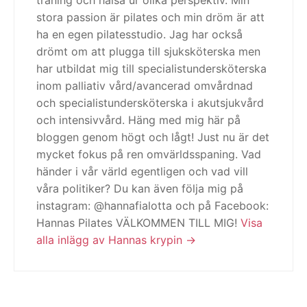
träning och hälsa ur olika perspektiv. Min
stora passion är pilates och min dröm är att
ha en egen pilatesstudio. Jag har också
drömt om att plugga till sjuksköterska men
har utbildat mig till specialistundersköterska
inom palliativ vård/avancerad omvårdnad
och specialistundersköterska i akutsjukvård
och intensivvård. Häng med mig här på
bloggen genom högt och lågt! Just nu är det
mycket fokus på ren omvärldsspaning. Vad
händer i vår värld egentligen och vad vill
våra politiker? Du kan även följa mig på
instagram: @hannafialotta och på Facebook:
Hannas Pilates VÄLKOMMEN TILL MIG!
Visa
alla inlägg av Hannas krypin
Inläggsnavigering