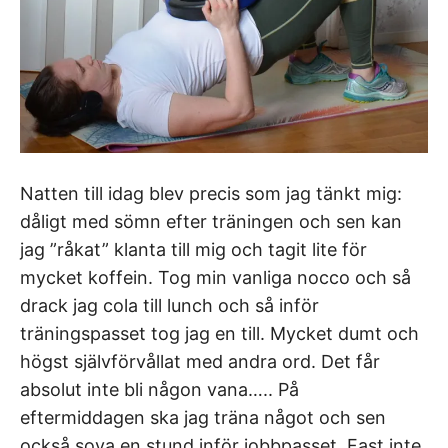
Natten till idag blev precis som jag tänkt mig:
dåligt med sömn efter träningen och sen kan
jag ”råkat” klanta till mig och tagit lite för
mycket koffein. Tog min vanliga nocco och så
drack jag cola till lunch och så inför
träningspasset tog jag en till. Mycket dumt och
högst självförvållat med andra ord. Det får
absolut inte bli någon vana….. På
eftermiddagen ska jag träna något och sen
också sova en stund inför jobbpasset. Fast inte