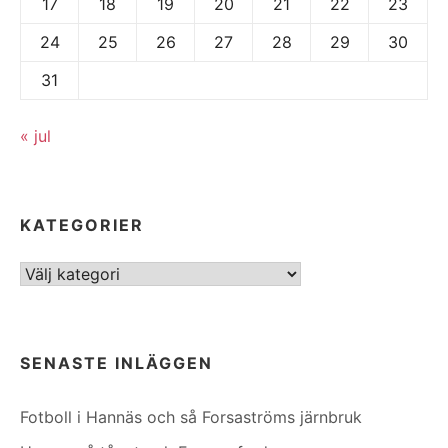
17
18
19
20
21
22
23
24
25
26
27
28
29
30
31
« jul
KATEGORIER
Kategorier
SENASTE INLÄGGEN
Fotboll i Hannäs och så Forsaströms järnbruk