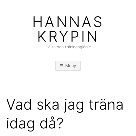
Hoppa
till
HANNAS
innehåll
KRYPIN
Hälsa och träningsglädje
Meny
Vad ska jag träna
idag då?