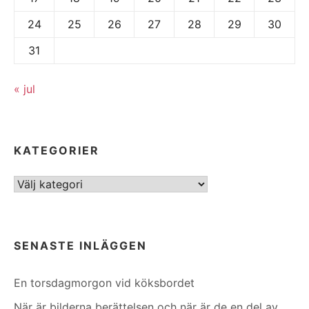
24
25
26
27
28
29
30
31
« jul
KATEGORIER
Kategorier
SENASTE INLÄGGEN
En torsdagmorgon vid köksbordet
När är bilderna berättelsen och när är de en del av