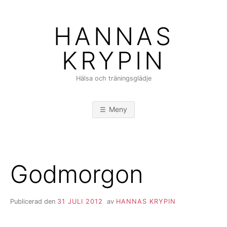
Hoppa
till
HANNAS
innehåll
KRYPIN
Hälsa och träningsglädje
Meny
Godmorgon
Publicerad den
31 JULI 2012
av
HANNAS KRYPIN