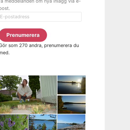
få meddelanden om nya inlägg via e-
post.
E-
postadress
Prenumerera
Gör som 270 andra, prenumerera du
med.