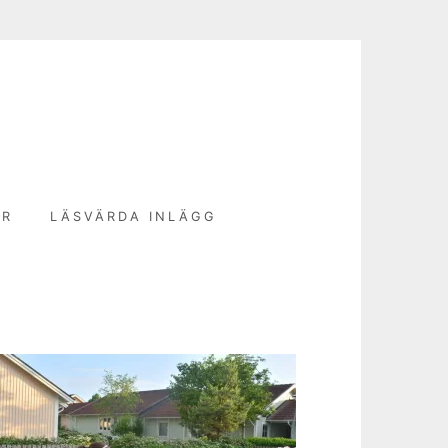
N
ER
LÄSVÄRDA INLÄGG