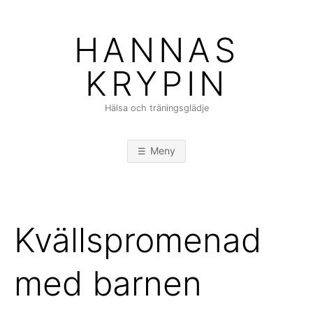
Hoppa
till
HANNAS
innehåll
KRYPIN
Hälsa och träningsglädje
Meny
Kvällspromenad
med barnen