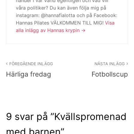
händer i vår värld egentligen och vad vill
våra politiker? Du kan även följa mig på
instagram: @hannafialotta och på Facebook:
Hannas Pilates VÄLKOMMEN TILL MIG!
Visa
alla inlägg av Hannas krypin
Inläggsnavigering
FÖREGÅENDE INLÄGG
NÄSTA INLÄGG
Härliga fredag
Fotbollscup
9 svar på ”
Kvällspromenad
med barnen
”