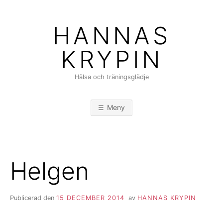
Hoppa
till
HANNAS
innehåll
KRYPIN
Hälsa och träningsglädje
Meny
Helgen
Publicerad den
15 DECEMBER 2014
av
HANNAS KRYPIN