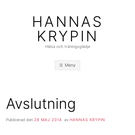
Hoppa
till
HANNAS
innehåll
KRYPIN
Hälsa och träningsglädje
Meny
Avslutning
Publicerad den
28 MAJ 2014
av
HANNAS KRYPIN