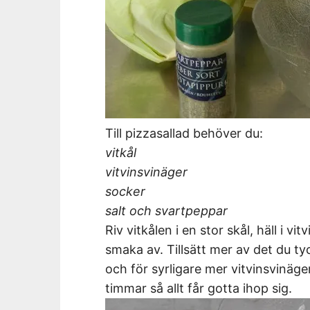
Till pizzasallad behöver du:
vitkål
vitvinsvinäger
socker
salt och svartpeppar
Riv vitkålen i en stor skål, häll i v
smaka av. Tillsätt mer av det du ty
och för syrligare mer vitvinsvinäge
timmar så allt får gotta ihop sig.