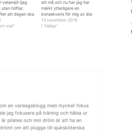
dl vetemjöl (jag
att må och nu har jag har
 utan höftar,
märkt ytterligare en
fter att degen ska
konsekvens för mig av äta
tig men ändå gå
5
tillsatt socker. Varje gång som
13 november 2016
med) 2 tsk
och mat”
jag ätit godis har jag mått
I ”Hälsa”
kärnor eller en
riktigt illa dagen efter,
,5 dl socker 1 tsk
ungefär som efter för mycket
alt…
alkohol. Exakt samma…
 som en vardagsblogg med mycket fokus
de jag fokusera på träning och hälsa ur
 är pilates och min dröm är att ha en
drömt om att plugga till sjuksköterska