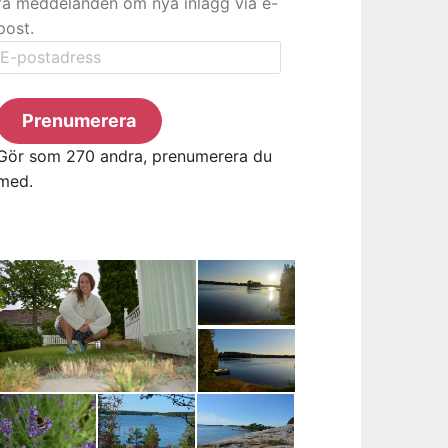
få meddelanden om nya inlägg via e-
post.
E-
postadress
Prenumerera
Gör som 270 andra, prenumerera du
med.