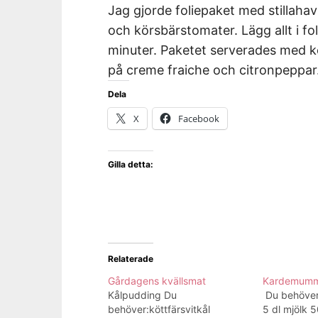
Jag gjorde foliepaket med stillahavs
och körsbärstomater. Lägg allt i fo
minuter. Paketet serverades med ko
på creme fraiche och citronpeppar. 
Dela
X
Facebook
Gilla detta:
Relaterade
Gårdagens kvällsmat
Kardemumm
Kålpudding Du
Du behöver
behöver:köttfärsvitkål
5 dl mjölk 5