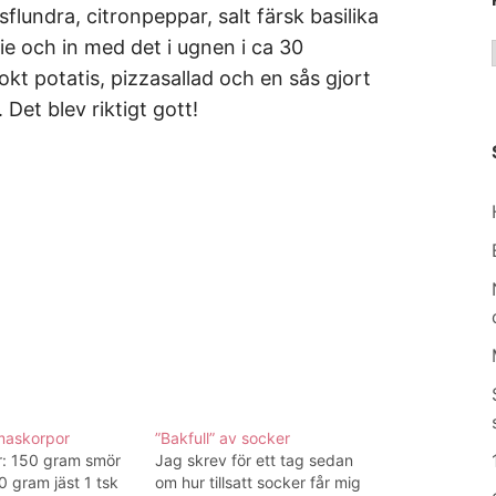
flundra, citronpeppar, salt färsk basilika
lie och in med det i ugnen i ca 30
kt potatis, pizzasallad och en sås gjort
Det blev riktigt gott!
askorpor
”Bakfull” av socker
: 150 gram smör
Jag skrev för ett tag sedan
0 gram jäst 1 tsk
om hur tillsatt socker får mig