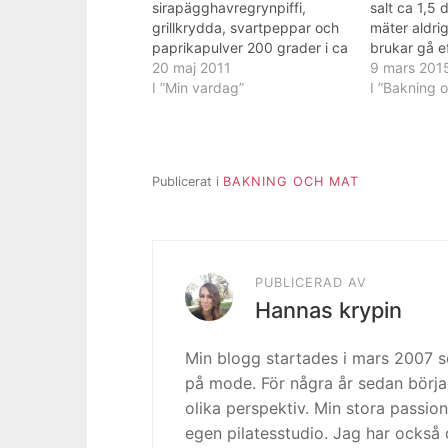
sirapägghavregrynpiffi,
salt ca 1,5 
grillkrydda, svartpeppar och
mäter aldrig
paprikapulver 200 grader i ca
brukar gå e
35 minuterBörja med att
20 maj 2011
kännas fuk
9 mars 201
blanda ihop havregryn, ägg
I ”Min vardag”
att arbeta 
I ”Bakning 
och kryddor. Låt det svälla en
kardemumma
stund medan du skär och
msk malen 1
steker vitkål i sirap och smör.
hjorthornss
När vitkålen är mjuk så
Publicerat i
BAKNING OCH MAT
blanda i vitkålen och
köttfärsen i äggblandningen.
Jag…
PUBLICERAD AV
Hannas krypin
Min blogg startades i mars 2007
på mode. För några år sedan börja
olika perspektiv. Min stora passion
egen pilatesstudio. Jag har också 