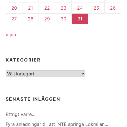
20
21
22
23
24
25
26
27
28
29
30
31
« jun
KATEGORIER
Kategorier
SENASTE INLÄGGEN
Ettrigt värre….
Fyra anledningar till att INTE springa Lokmilen…