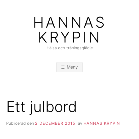
Hoppa
till
HANNAS
innehåll
KRYPIN
Hälsa och träningsglädje
Meny
Ett julbord
Publicerad den
2 DECEMBER 2015
av
HANNAS KRYPIN