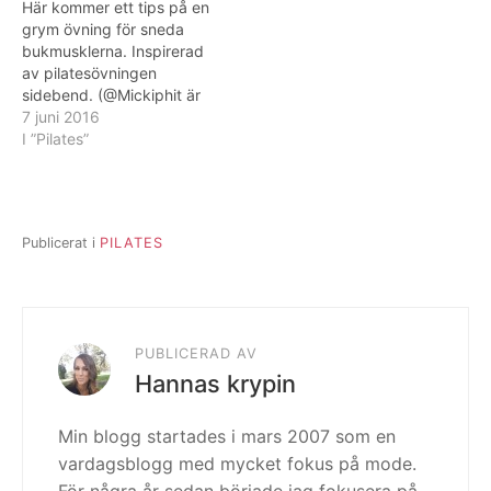
Här kommer ett tips på en
skuldrorna.
du lyfter upp magen men
grym övning för sneda
samtidigt håller nere
bukmusklerna. Inspirerad
axlarna. Om du gör rätt så
av pilatesövningen
kommer du…
sidebend. (@Mickiphit är
den som kommit med
7 juni 2016
tipset). Placera armbågen
I ”Pilates”
rakt under axeln. Placera
det övre benet strax
framför det bakre benet
för stöd. Andas ut när du
Publicerat i
PILATES
för armbågen mot golvet
och andas in när…
PUBLICERAD AV
Hannas krypin
Min blogg startades i mars 2007 som en
vardagsblogg med mycket fokus på mode.
För några år sedan började jag fokusera på