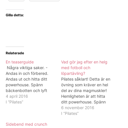
Gilla detta:
Relaterade
En teaserguide
Vad gör jag efter en helg
Några viktiga saker. -
med fotboll och
Andas in och förbered.
löpartävling?
Andas ut och hitta ditt
Pilates såklart! Detta är en
powerhouse. Spänn
övning som kräver en hel
bäckenbotten och lyft
del av dina magmuskler!
upp. Spänn magen. Hitta
4 april 2016
Hemligheten är att hitta
ditt powerhouse innan
I ”Pilates”
ditt powerhouse. Spänn
varje ny rörelse. - Andas
bäckenbotten (alltid först)
6 november 2016
ut när du lyfter, andas in
och därefter
I ”Pilates”
när du sänker. - Glöm inte
magmusklerna. Lyft inåt
Sidebend med crunch
hållningen. Bak med
och uppåt. Tänk dig att