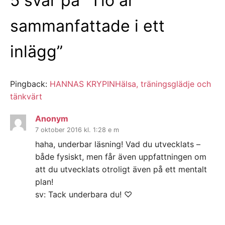
5 svar på ”
Tio år
sammanfattade i ett
inlägg
”
Pingback:
HANNAS KRYPINHälsa, träningsglädje och
tänkvärt
Anonym
7 oktober 2016 kl. 1:28 e m
haha, underbar läsning! Vad du utvecklats –
både fysiskt, men får även uppfattningen om
att du utvecklats otroligt även på ett mentalt
plan!
sv: Tack underbara du! ♡