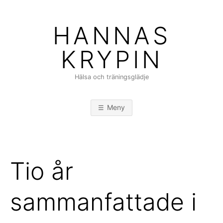
Hoppa
till
HANNAS
innehåll
KRYPIN
Hälsa och träningsglädje
Meny
Tio år
sammanfattade i