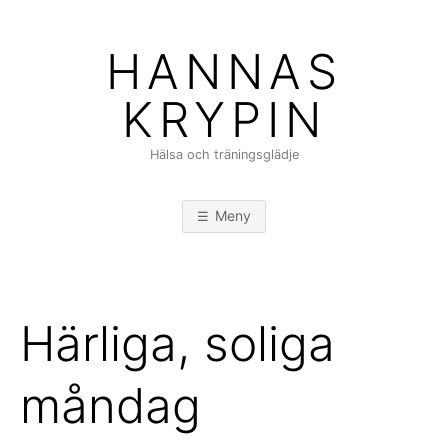
Hoppa
till
HANNAS
innehåll
KRYPIN
Hälsa och träningsglädje
Meny
Härliga, soliga
måndag