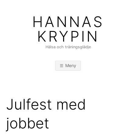
Hoppa
till
HANNAS
innehåll
KRYPIN
Hälsa och träningsglädje
Meny
Julfest med
jobbet